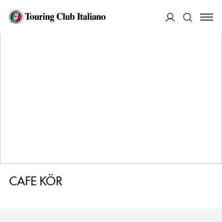
HOME
DESTINAZIONI
BUDAPEST
MANGIARE
CAFE KÖR
ACCEDI
Cerca
CAFE KÖR