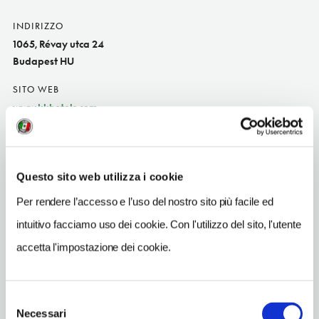
INDIRIZZO
1065, Révay utca 24
Budapest HU
SITO WEB
www.kkhotels.com
INDIRIZZO EMAIL
kk.hotel.opera@kkhotels.hu
Questo sito web utilizza i cookie
TELEFONO
2690222
Per rendere l’accesso e l’uso del nostro sito più facile ed
intuitivo facciamo uso dei cookie. Con l'utilizzo del sito, l'utente
NUMERO CAMERE
205
accetta l'impostazione dei cookie.
METRO
Opera (1)
Selezione
Necessari
del