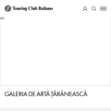
HOME
DESTINAZIONI
BUCAREST
FARE
GALERIA DE ARTĂ ŢĂRĂNEASCĂ
ACCEDI
Cerca
GALERIA DE ARTĂ ŢĂRĂNEASCĂ