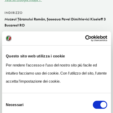
INDIRIZZO
Muzeul Ţăranului Român, Şoseaua Pavel Dimitrievici Kiseleff 3
Bucarest RO
SITO WEB
www.muzeultaranuluiroman.ro
INDIRIZZO EMAIL
Questo sito web utilizza i cookie
info@muzeultaranuluiroman.ro
Per rendere l’accesso e l’uso del nostro sito più facile ed
TELEFONO
intuitivo facciamo uso dei cookie. Con l'utilizzo del sito, l'utente
213179661
accetta l'impostazione dei cookie.
METRO
Piata Victoriei (1,2)
Selezione
Necessari
del
consenso