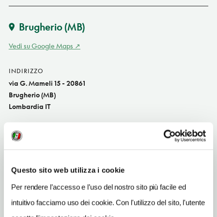
Brugherio
(MB)
Vedi su Google Maps
INDIRIZZO
via G. Mameli 15 - 20861
Brugherio (MB)
Lombardia IT
SITO WEB
www.comune.brugherio.mb.it
INDIRIZZO EMAIL
museogalbiati@libero.it
Questo sito web utilizza i cookie
Per rendere l’accesso e l’uso del nostro sito più facile ed
TELEFONO
039870124
intuitivo facciamo uso dei cookie. Con l'utilizzo del sito, l'utente