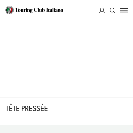
HOME
DESTINAZIONI
BRUGGE (BRUGES)
MANGIARE
TÊTE PRESSÉE
ACCEDI
Cerca
TÊTE PRESSÉE