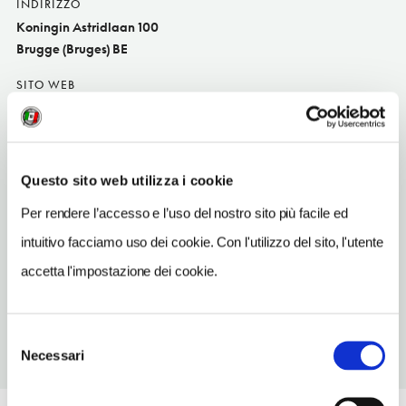
INDIRIZZO
Koningin Astridlaan 100
Brugge (Bruges) BE
SITO WEB
www.tetepressee.be
INDIRIZZO EMAIL
info@tetepressee.be
Questo sito web utilizza i cookie
TELEFONO
Per rendere l’accesso e l’uso del nostro sito più facile ed
470212647
intuitivo facciamo uso dei cookie. Con l'utilizzo del sito, l'utente
TIPO DI CUCINA
accetta l'impostazione dei cookie.
di ricerc
Selezione
Necessari
del
consenso