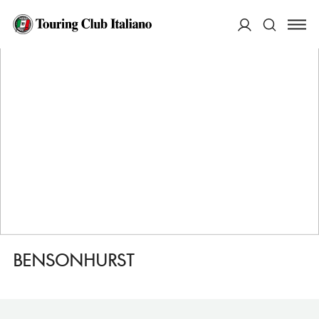
HOME
DESTINAZIONI
BROOKLYN
VEDERE
BENSONHURST
ACCEDI
Cerca
BENSONHURST