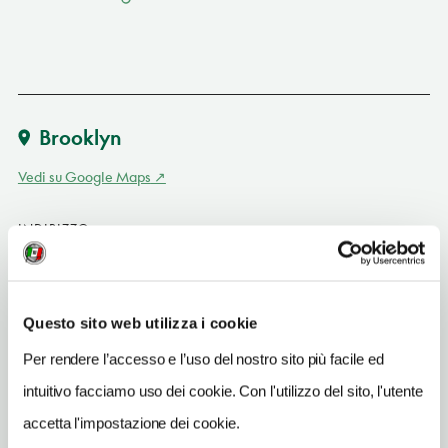
Brooklyn
Vedi su Google Maps
INDIRIZZO
200 Eastern Parkway
Brooklyn US
SITO WEB
Questo sito web utilizza i cookie
www.brooklynmuseum.org
Per rendere l’accesso e l’uso del nostro sito più facile ed
INDIRIZZO EMAIL
intuitivo facciamo uso dei cookie. Con l'utilizzo del sito, l'utente
access@brooklynmuseum.org
accetta l'impostazione dei cookie.
METRO