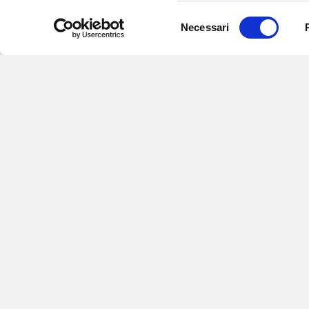
Selezione
Necessari
del
consenso
Iscriviti alle nostre newsletter
per
eventi e aggiornamenti su offert