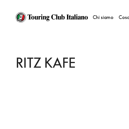
Chi siamo
Cosa
HOME
DESTINAZIONI
BRONNOYSUND
MANGIARE
RITZ KAFE
RITZ KAFE