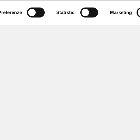
Preferenze
Statistici
Marketing
 ricevere notizie,
e speciali.