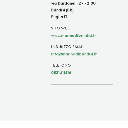
via Dar­da­nelli 2 - 72100
Brindisi (BR)
Puglia IT
SITO WEB
www.marinadibrindisi.it
INDIRIZZO EMAIL
info@marinadibrindisi.it
TELEFONO
0831411516