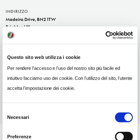
INDIRIZZO
Madeira Drive, BN2 1TW
Brighton UK
SITO WEB
www.brightonpier.co.uk
Questo sito web utilizza i cookie
INDIRIZZO EMAIL
info@brightonpalacepier.co.uk
Per rendere l’accesso e l’uso del nostro sito più facile ed
intuitivo facciamo uso dei cookie. Con l'utilizzo del sito, l'utente
TELEFONO
1273609361
accetta l'impostazione dei cookie.
Selezione
Necessari
del
consenso
Preferenze