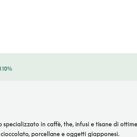
l 10%
specializzato in caffè, the, infusi e tisane di ottim
cioccolato, porcellane e oggetti giapponesi.