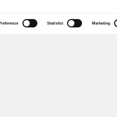
Preferenze
Statistici
Marketing
 ricevere notizie,
e speciali.