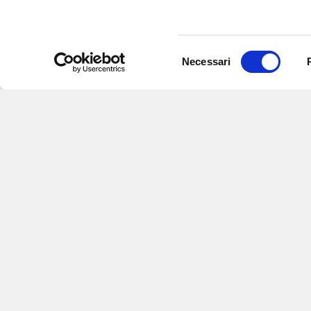
Selezione
Necessari
del
consenso
Iscriviti alle nostre newsletter
per
eventi e aggiornamenti su offert