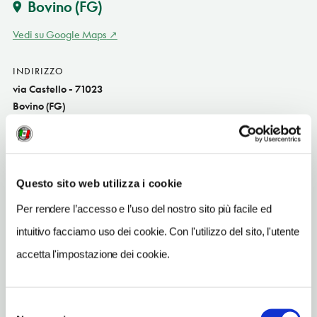
Bovino
(FG)
Vedi su Google Maps
INDIRIZZO
via Castello - 71023
Bovino (FG)
Puglia IT
SITO WEB
www.residenzaducale.it
Questo sito web utilizza i cookie
INDIRIZZO EMAIL
Per rendere l’accesso e l’uso del nostro sito più facile ed
info@residenzaducale.it
intuitivo facciamo uso dei cookie. Con l'utilizzo del sito, l'utente
TELEFONO
accetta l'impostazione dei cookie.
3288427433
NUMERO CAMERE
Selezione
4