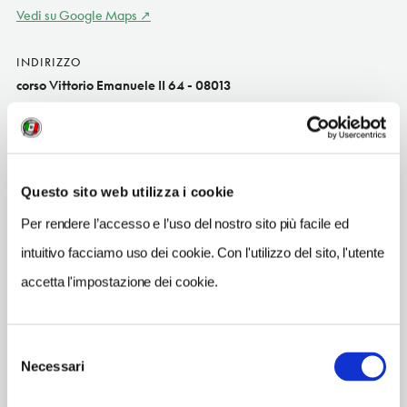
Vedi su Google Maps
INDIRIZZO
corso Vittorio Emanuele II 64 - 08013
Bosa (OR)
Sardegna IT
SITO WEB
www.esedrasardegna.it
Questo sito web utilizza i cookie
Per rendere l’accesso e l’uso del nostro sito più facile ed
INDIRIZZO EMAIL
info@esedrasardegna.it
intuitivo facciamo uso dei cookie. Con l'utilizzo del sito, l'utente
accetta l'impostazione dei cookie.
TELEFONO
0785374258
Selezione
Necessari
del
consenso