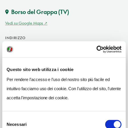
Borso del Grappa
(TV)
Vedi su Google Maps
INDIRIZZO
via Cenghia 80 - 31030
Borso del Grappa (TV)
Veneto IT
Questo sito web utilizza i cookie
SITO WEB
camping.anticaabbazia.com/it
Per rendere l’accesso e l’uso del nostro sito più facile ed
intuitivo facciamo uso dei cookie. Con l'utilizzo del sito, l'utente
INDIRIZZO EMAIL
info@campingsantafelicita.com
accetta l'impostazione dei cookie.
TELEFONO
0423561150
Selezione
Necessari
del