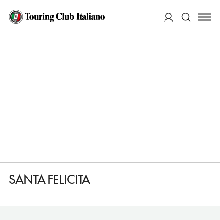
HOME
DESTINAZIONI
BORSO DEL GRAPPA
DORMIRE
SANTA FELICITA
ACCEDI
Cerca
SANTA FELICITA