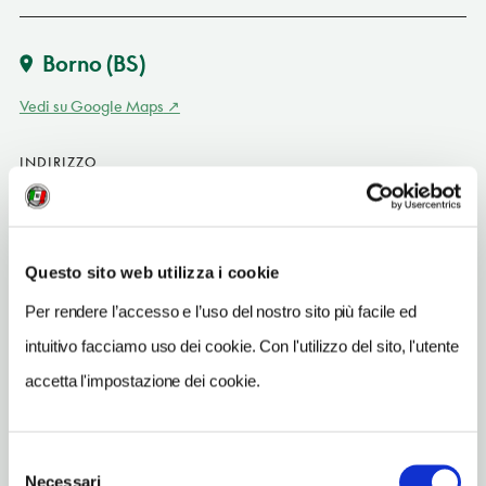
Borno
(BS)
Vedi su Google Maps
INDIRIZZO
via Funivia 28 - 25042
Borno (BS)
Lombardia IT
Questo sito web utilizza i cookie
SITO WEB
Per rendere l’accesso e l’uso del nostro sito più facile ed
www.bornoskiarea.it
intuitivo facciamo uso dei cookie. Con l'utilizzo del sito, l'utente
INDIRIZZO EMAIL
accetta l'impostazione dei cookie.
info@bornoskiarea.it
TELEFONO
0364310295
Selezione
Necessari
del