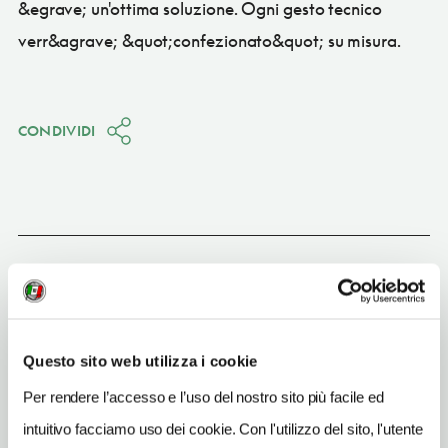
&egrave; un'ottima soluzione. Ogni gesto tecnico
verr&agrave; &quot;confezionato&quot; su misura.
CONDIVIDI
Bormio
(SO)
Vedi su Google Maps
Questo sito web utilizza i cookie
INDIRIZZO
via Battaglion Morbegno 13 - 23032
Per rendere l’accesso e l’uso del nostro sito più facile ed
Bormio (SO)
intuitivo facciamo uso dei cookie. Con l'utilizzo del sito, l'utente
Lombardia