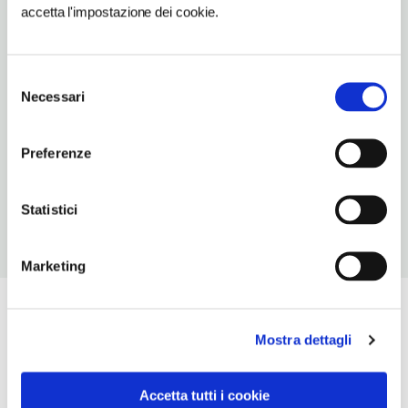
accetta l'impostazione dei cookie.
SITO WEB
www.scuolascibormio.it
Selezione
INDIRIZZO EMAIL
Necessari
del
info@scuolascibormio.it
consenso
TELEFONO
Preferenze
0342/911605
Statistici
Marketing
Mostra dettagli
Accetta tutti i cookie