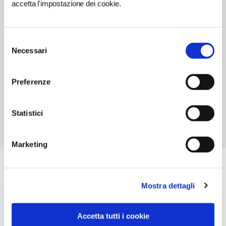
accetta l'impostazione dei cookie.
TELEFONO
0342903242
Selezione
NUMERO CAMERE
Necessari
del
39
consenso
NUMERO COPERTI
Preferenze
N/D
Statistici
Marketing
Mostra dettagli
Accetta tutti i cookie