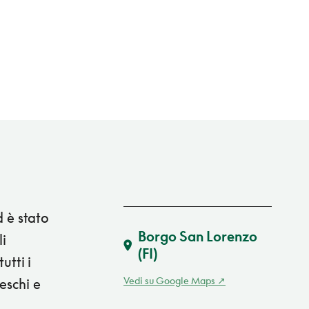
d è stato
Borgo San Lorenzo
i
(FI)
utti i
Vedi su Google Maps
eschi e