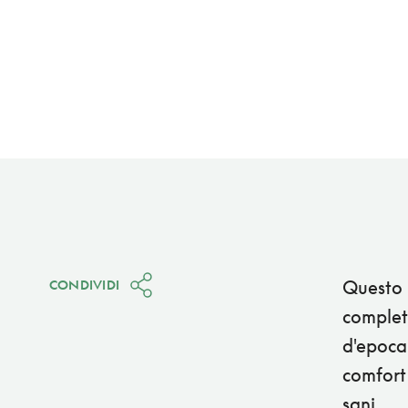
Questo h
CONDIVIDI
complet
d'epoca 
comfort 
sani