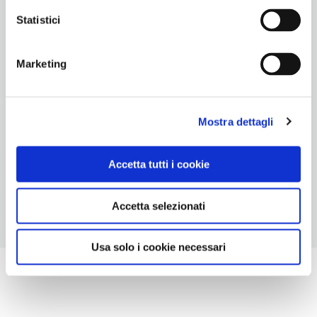
sma.museopoggi@unibo.it
Statistici
TELEFONO
0512099610
Marketing
ORARI DI APERTURA
Apertura: martedì-venerdì 10-16; sabato 10-18; domenica 10-18.
Apertura/Chiusura annuale: sempre aperto
Mostra dettagli
CONDIZIONI DI VISITA
Accetta tutti i cookie
ingresso a pagamento. Possibile biglietto cumulativo
Accetta selezionati
Usa solo i cookie necessari