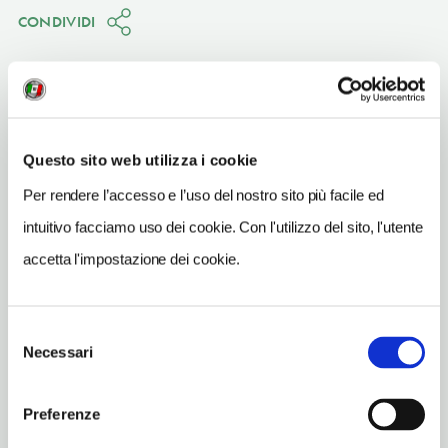
CONDIVIDI
Questo sito web utilizza i cookie
Bologna
(BO)
Per rendere l’accesso e l’uso del nostro sito più facile ed
Vedi su Google Maps
intuitivo facciamo uso dei cookie. Con l'utilizzo del sito, l'utente
accetta l'impostazione dei cookie.
INDIRIZZO
via Zamboni 33 - 40126
Bologna (BO)
Selezione
Emilia-Romagna IT
Necessari
del
SITO WEB
consenso
sma.unibo.it/it/il-sistema-museale/museo-di-palazzo-poggi
Preferenze
INDIRIZZO EMAIL