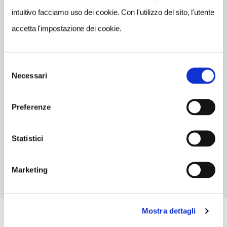
info@sentakuramen.com
intuitivo facciamo uso dei cookie. Con l'utilizzo del sito, l'utente
accetta l'impostazione dei cookie.
TELEFONO
051237306
TIPO DI CUCINA
Selezione
carne,pesce,giapponese
Necessari
del
consenso
NUMERO COPERTI
6
Preferenze
ORARI DI APERTURA
Statistici
Chiusura: agosto chiuso due settimane centrali
Marketing
Mostra dettagli