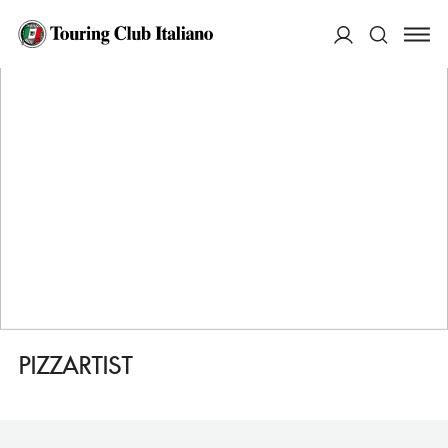
HOME
DESTINAZIONI
BOLOGNA
MANGIARE
PIZZARTIST
ACCEDI
Cerca
PIZZARTIST