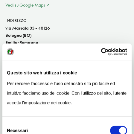
Vedi su Google Maps
INDIRIZZO
via Marsala 35 - 40126
Bologna (BO)
Emilia-Romagna
SITO WEB
www.facebook.com/Pizzartist
Questo sito web utilizza i cookie
INDIRIZZO EMAIL
pizzartist@gmail.com
Per rendere l’accesso e l’uso del nostro sito più facile ed
intuitivo facciamo uso dei cookie. Con l'utilizzo del sito, l'utente
TELEFONO
0515872755
accetta l'impostazione dei cookie.
TIPO DI CUCINA
pizzeria
Selezione
Necessari
del