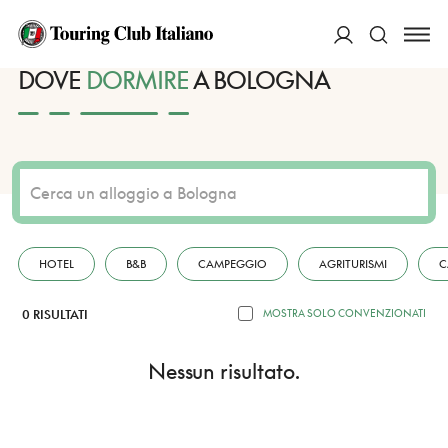
HOME
DESTINAZIONI
BOLOGNA
DORMIRE
ACCEDI
DOVE
DORMIRE
A BOLOGNA
Cerca
HOTEL
B&B
CAMPEGGIO
AGRITURISMI
C
0 RISULTATI
MOSTRA SOLO CONVENZIONATI
Nessun risultato.