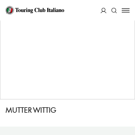
HOME
DESTINAZIONI
BOCHUM
MANGIARE
MUTTER WITTIG
ACCEDI
Cerca
MUTTER WITTIG