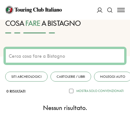
HOME
DESTINAZIONI
BISTAGNO
FARE
ACCEDI
COSA
FARE
A BISTAGNO
Cerca
SITI ARCHEOLOGICI
CARTOLERIE / LIBRI
NOLEGGI AUTO
0 RISULTATI
MOSTRA SOLO CONVENZIONATI
Nessun risultato.