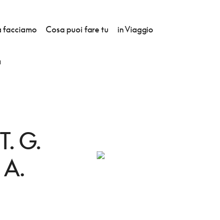
 facciamo
Cosa puoi fare tu
in Viaggio
I
. G.
 A.