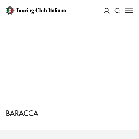
HOME
DESTINAZIONI
BIELLA
MANGIARE
BARACCA
ACCEDI
Cerca
BARACCA