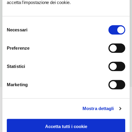
accetta l'impostazione dei cookie.
TIPO DI CUCINA
carne,piemontese
Selezione
NUMERO COPERTI
Necessari
del
40
consenso
ORARI DI APERTURA
Preferenze
Chiusura: luglio chiuso
Statistici
Marketing
Mostra dettagli
Accetta tutti i cookie