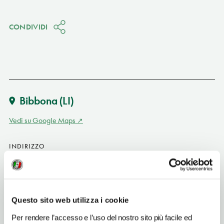
CONDIVIDI
Bibbona
(LI)
Vedi su Google Maps
INDIRIZZO
via Campo di Sasso - 57020
Bibbona (LI)
Toscana IT
Questo sito web utilizza i cookie
SITO WEB
www.tenutagardini.it
Per rendere l’accesso e l’uso del nostro sito più facile ed