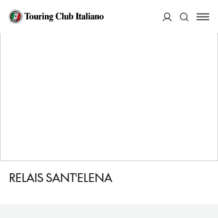
HOME
DESTINAZIONI
BIBBONA
DORMIRE
RELAIS SANT'ELENA
ACCEDI
Cerca
RELAIS SANT'ELENA