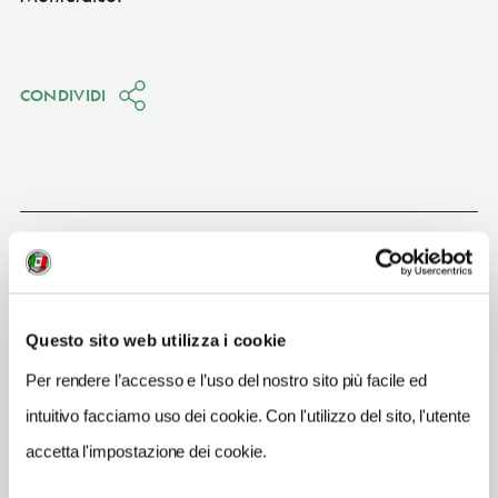
CONDIVIDI
Bevagna
(PG)
Vedi su Google Maps
Questo sito web utilizza i cookie
INDIRIZZO
Per rendere l’accesso e l’uso del nostro sito più facile ed
via Colle Allodola 10 - 06031
Bevagna (PG)
intuitivo facciamo uso dei cookie. Con l'utilizzo del sito, l'utente
Umbria IT
accetta l'impostazione dei cookie.
SITO WEB