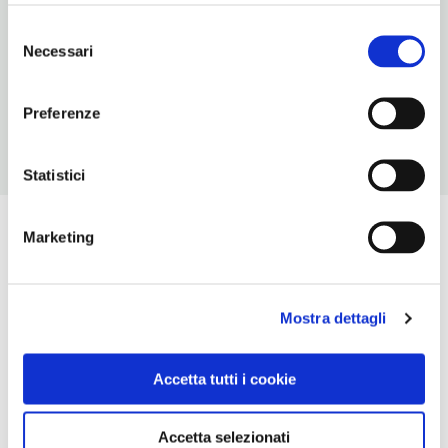
www.cantinebriziarelli.it
Selezione
Necessari
del
TELEFONO
consenso
0742360036
Preferenze
Statistici
Marketing
Mostra dettagli
Accetta tutti i cookie
Accetta selezionati