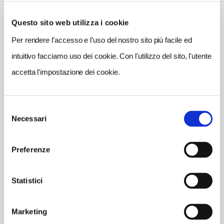
Museum für Kommunikation.
Questo sito web utilizza i cookie
Per rendere l’accesso e l’uso del nostro sito più facile ed
CONDIVIDI
intuitivo facciamo uso dei cookie. Con l'utilizzo del sito, l'utente
accetta l'impostazione dei cookie.
Selezione
Necessari
del
Berlino-Tiergarten e Potsdamer Platz
consenso
Vedi su Google Maps
Preferenze
INDIRIZZO
Statistici
Leipziger Strasse
Berlino-Tiergarten e Potsdamer Platz DE
Marketing
METRO