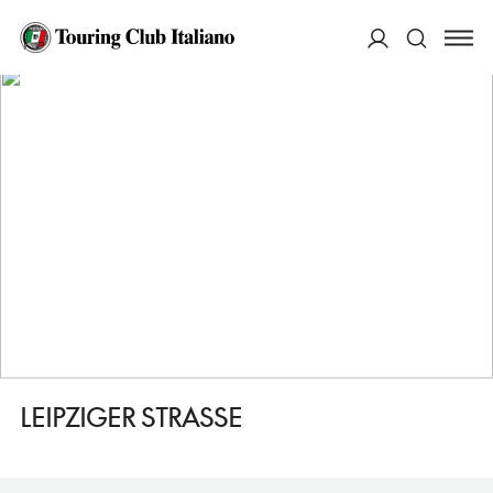
HOME
DESTINAZIONI
BERLINO TIERGARTEN E POTSDAMER PLATZ
VEDERE
LEIPZIGER STRASSE
ACCEDI
Cerca
LEIPZIGER STRASSE