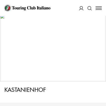
HOME
DESTINAZIONI
BERLINO FRIEDRICHSHAIN E PRENZLAUER BERG
DORMIRE
KASTANIENHOF
ACCEDI
Cerca
KASTANIENHOF