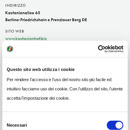
INDIRIZZO
Kastanienallee 65
Berlino-Friedrichshain e Prenzlauer Berg DE
SITO WEB
www.kastanienhof.biz
INDIRIZZO EMAIL
info@kastanienhof.biz
TELEFONO
Questo sito web utilizza i cookie
30443050
Per rendere l’accesso e l’uso del nostro sito più facile ed
NUMERO CAMERE
intuitivo facciamo uso dei cookie. Con l'utilizzo del sito, l'utente
35
accetta l'impostazione dei cookie.
METRO
Senefelderplatz (U2)
Selezione
Necessari
del