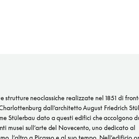
 strutture neoclassiche realizzate nel 1851 di front
Charlottenburg dall’architetto August Friedrich Stül
ome Stülerbau dato a questi edifici che accolgono 
ti musei sull’arte del Novecento, uno dedicato al
smo, l’altro a Picasso e al suo tempo. Nell’edificio o