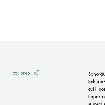
Sono due
CONDIVIDI
Schloss 
cui il n
importan
surreali