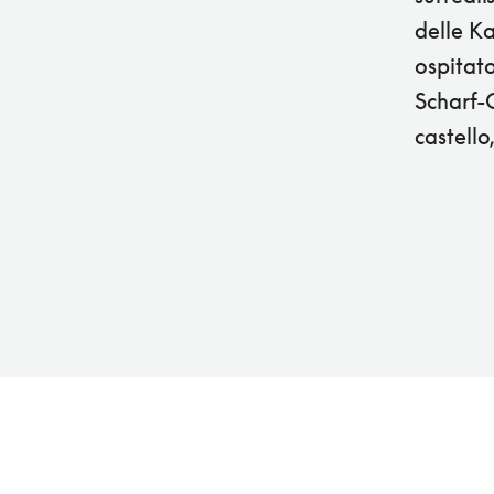
delle K
ospitato
Scharf-G
castello