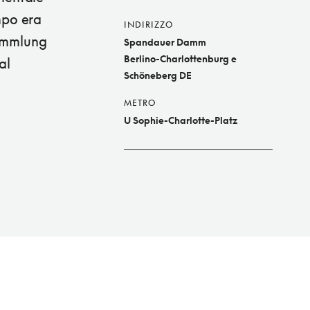
mpo era
INDIRIZZO
Sammlung
Spandauer Damm
Berlino-Charlottenburg e
al
Schöneberg DE
METRO
U Sophie-Charlotte-Platz