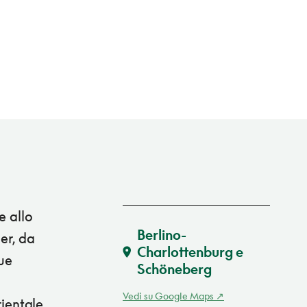
e allo
Berlino-
er, da
Charlottenburg e
due
Schöneberg
Vedi su Google Maps
rientale