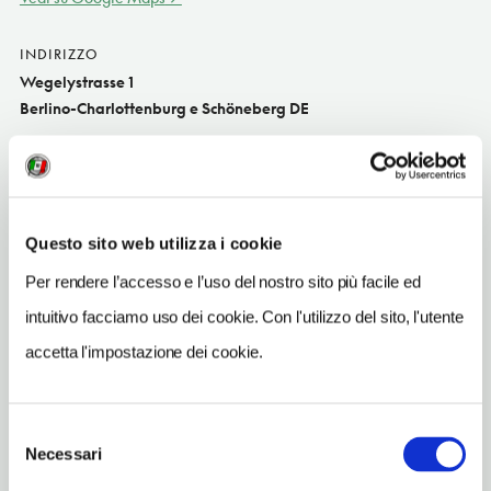
INDIRIZZO
Wegelystrasse 1
Berlino-Charlottenburg e Schöneberg DE
SITO WEB
www.kpm-berlin.com
INDIRIZZO EMAIL
Questo sito web utilizza i cookie
info@kpm-berlin.de
Per rendere l’accesso e l’uso del nostro sito più facile ed
TELEFONO
intuitivo facciamo uso dei cookie. Con l'utilizzo del sito, l'utente
3039009215
accetta l'impostazione dei cookie.
METRO
Tiergarten (S3, S5, S7, S9)
Selezione
Necessari
del
consenso