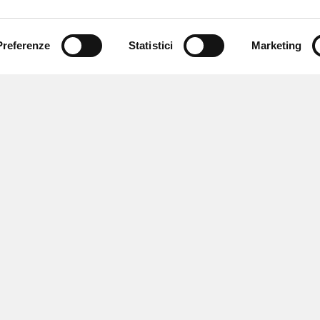
Preferenze
Statistici
Marketing
 ricevere notizie,
e speciali.