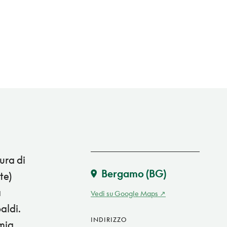
tura di
Bergamo
(BG)
te)
a
Vedi su Google Maps
aldi.
INDIRIZZO
omia