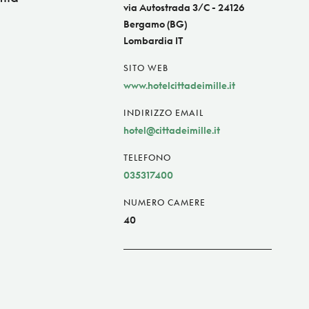
via Autostrada 3/C - 24126
Bergamo (BG)
Lombardia IT
SITO WEB
www.hotelcittadeimille.it
INDIRIZZO EMAIL
hotel@cittadeimille.it
TELEFONO
035317400
NUMERO CAMERE
40