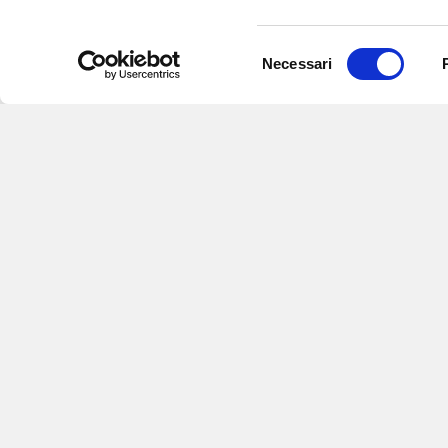
Selezione
Necessari
del
consenso
Iscriviti alle nostre newsletter
per
eventi e aggiornamenti su offert