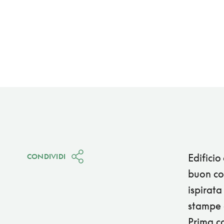
Edificio
CONDIVIDI
buon com
ispirata
stampe o
Prima co