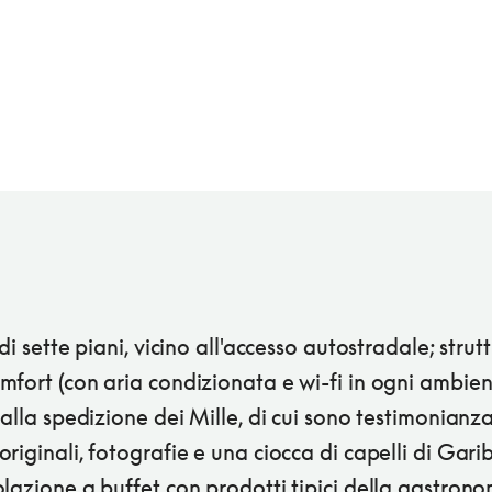
 di sette piani, vicino all'accesso autostradale; strut
fort (con aria condizionata e wi-fi in ogni ambien
 alla spedizione dei Mille, di cui sono testimonianz
riginali, fotografie e una ciocca di capelli di Garib
lazione a buffet con prodotti tipici della gastron