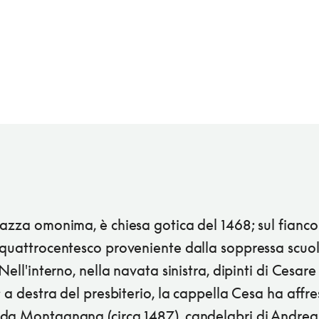
azza omonima, è chiesa gotica del 1468; sul fianco
 quattrocentesco proveniente dalla soppressa scuol
 Nell'interno, nella navata sinistra, dipinti di Cesare
; a destra del presbiterio, la cappella Cesa ha affre
da Montagnana (circa 1487), candelabri di Andrea