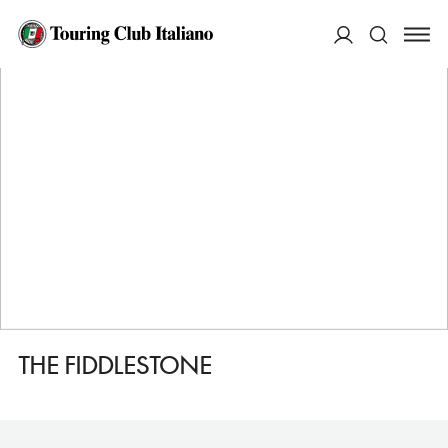
HOME
DESTINAZIONI
BELLEEK
FARE
THE FIDDLESTONE
ACCEDI
Cerca
THE FIDDLESTONE