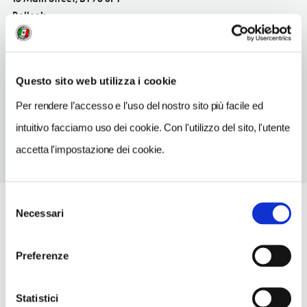
Belleek
SITO WEB
www.facebook.com/fiddlestone.bar
Questo sito web utilizza i cookie
TELEFONO
2869658008
Per rendere l’accesso e l’uso del nostro sito più facile ed
intuitivo facciamo uso dei cookie. Con l'utilizzo del sito, l'utente
accetta l'impostazione dei cookie.
Selezione
Necessari
del
consenso
Preferenze
Statistici