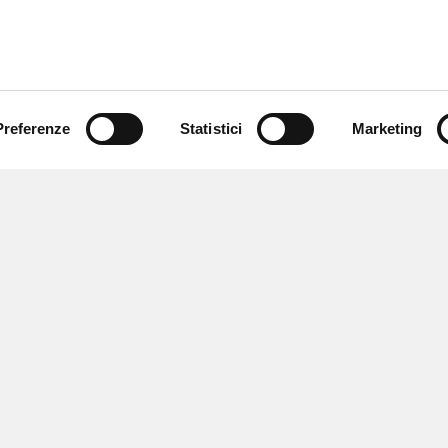
Preferenze
Statistici
Marketing
 ricevere notizie,
e speciali.