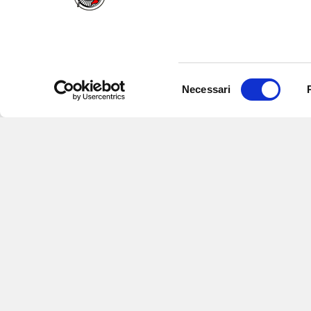
Selezione
Necessari
del
consenso
Iscriviti alle nostre newsletter
per
eventi e aggiornamenti su offert