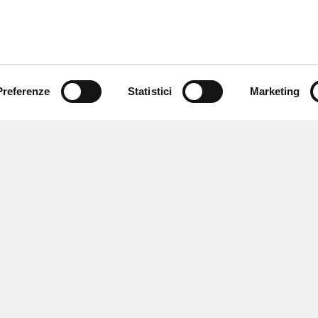
Preferenze
Statistici
Marketing
 ricevere notizie,
e speciali.