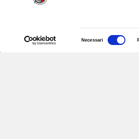
Selezione
Necessari
del
consenso
Iscriviti alle nostre newsletter
per
eventi e aggiornamenti su offert