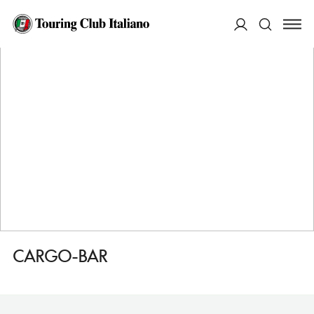
HOME
DESTINAZIONI
BASILEA
FARE
CARGO-BAR
ACCEDI
Cerca
CARGO-BAR