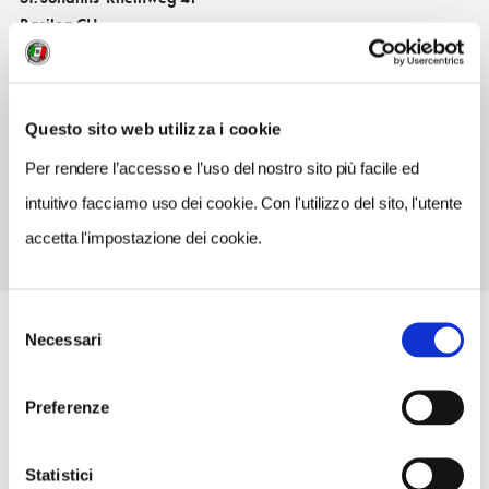
Basilea CH
SITO WEB
www.cargobar.ch
Questo sito web utilizza i cookie
TELEFONO
763710950
Per rendere l’accesso e l’uso del nostro sito più facile ed
intuitivo facciamo uso dei cookie. Con l'utilizzo del sito, l'utente
accetta l'impostazione dei cookie.
Selezione
Necessari
del
consenso
Preferenze
Statistici