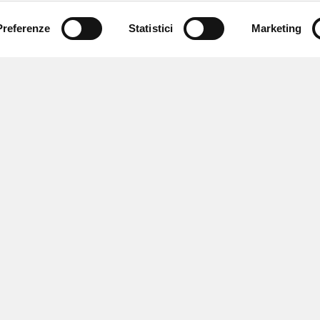
Preferenze
Statistici
Marketing
 ricevere notizie,
e speciali.