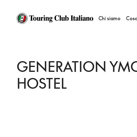
Chi siamo
Cosa
HOME
DESTINAZIONI
BASILEA
DORMIRE
GENERATION YMCA HOS
GENERATION YM
HOSTEL