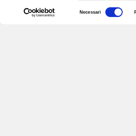
Selezione
Necessari
del
consenso
Iscriviti alle nostre newsletter
per
eventi e aggiornamenti su offert