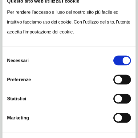
Questo sito web utilizza i cookie
INDIRIZZO
Per rendere l’accesso e l’uso del nostro sito più facile ed
via Sparano - 70121
intuitivo facciamo uso dei cookie. Con l'utilizzo del sito, l'utente
Bari (BA)
accetta l'impostazione dei cookie.
Puglia
INDIRIZZO EMAIL
sac.pasquale@libero.it
Selezione
Necessari
del
TELEFONO
consenso
0805214264
Preferenze
ORARI DI APERTURA
Apertura: 7-12.30 e 17-22
Statistici
CONDIZIONI DI VISITA
ingresso gratuito
Marketing