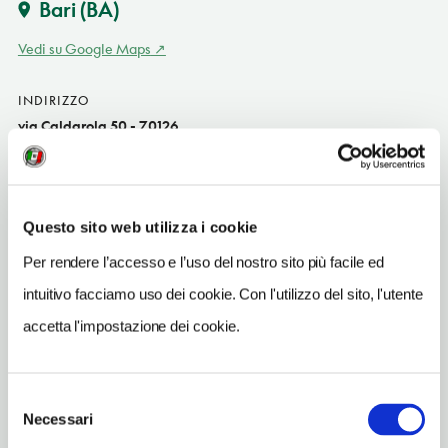
Bari
(BA)
Vedi su Google Maps
INDIRIZZO
via Caldarola 50 - 70126
Bari (BA)
Puglia
TELEFONO
Questo sito web utilizza i cookie
0805545301
Per rendere l’accesso e l’uso del nostro sito più facile ed
ORARI DI APERTURA
intuitivo facciamo uso dei cookie. Con l'utilizzo del sito, l'utente
Apertura: 8-12 e 16-21
accetta l'impostazione dei cookie.
CONDIZIONI DI VISITA
ingresso gratuito
Selezione
Necessari
del
consenso