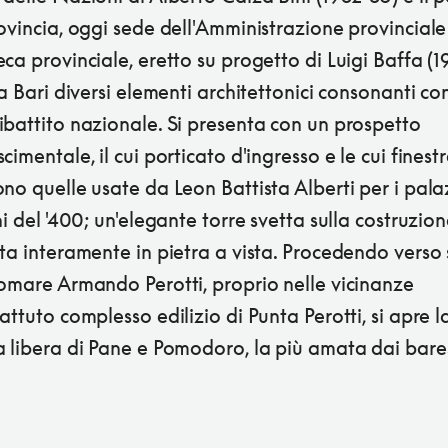
ovincia, oggi sede dell'Amministrazione provinciale
ca provinciale, eretto su progetto di Luigi Baffa (19
 a Bari diversi elementi architettonici consonanti con
battito nazionale. Si presenta con un prospetto
cimentale, il cui porticato d'ingresso e le cui finest
no quelle usate da Leon Battista Alberti per i pala
ni del '400; un'elegante torre svetta sulla costruzion
ta interamente in pietra a vista. Procedendo verso
gomare Armando Perotti, proprio nelle vicinanze
attuto complesso edilizio di Punta Perotti, si apre l
 libera di Pane e Pomodoro, la più amata dai bares