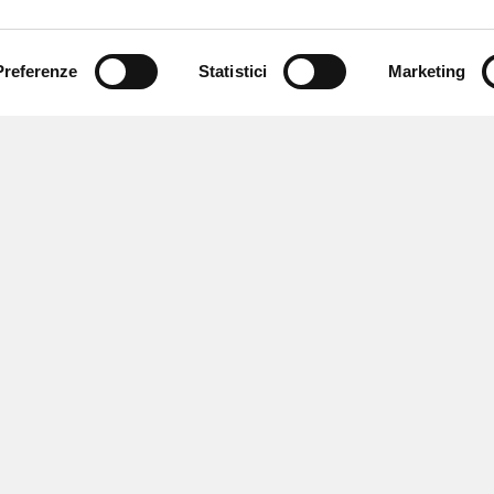
Preferenze
Statistici
Marketing
 ricevere notizie,
e speciali.