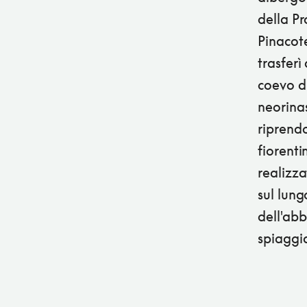
della Pr
Pinacote
trasferì
coevo di
neorinas
riprendo
fiorenti
realizza
sul lun
dell'abb
spiaggia