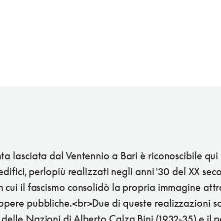
ta lasciata dal Ventennio a Bari è riconoscibile qui
 edifici, perlopiù realizzati negli anni '30 del XX seco
 cui il fascismo consolidò la propria immagine att
opere pubbliche.<br>Due di queste realizzazioni so
delle Nazioni di Alberto Calza Bini (1932-35) e il 