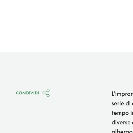
L'impron
CONDIVIDI
serie di
tempo in
diverse 
albergo 