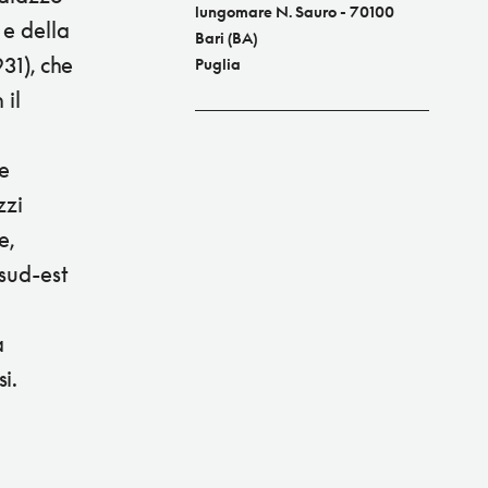
lungomare N. Sauro - 70100
 e della
Bari (BA)
31), che
Puglia
 il
re
zzi
e,
 sud-est
a
i.