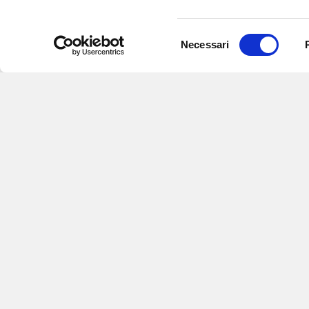
Selezione
Necessari
del
consenso
Iscriviti alle nostre newsletter
per
eventi e aggiornamenti su offert