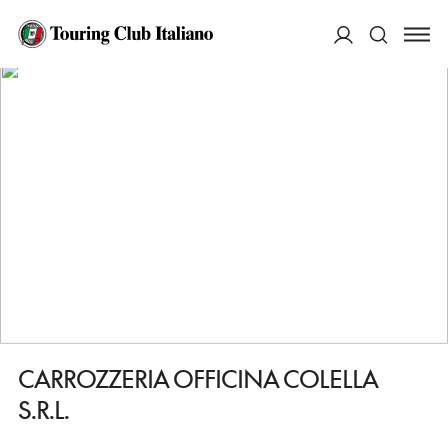
HOME
DESTINAZIONI
BARI
FARE
CARROZZERIA OFFICINA COLELLA S.R.L.
ACCEDI
Cerca
CARROZZERIA OFFICINA COLELLA
S.R.L.