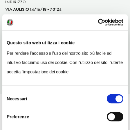
INDIRIZZO
VIA AULISIO 14/16/18 - 70124
Bari (BA)
Puglia IT
INDIRIZZO EMAIL
info@autocarrozzeriacolella.it
Questo sito web utilizza i cookie
Per rendere l’accesso e l’uso del nostro sito più facile ed
TELEFONO
0805492427
intuitivo facciamo uso dei cookie. Con l'utilizzo del sito, l'utente
accetta l'impostazione dei cookie.
Selezione
Necessari
del
consenso
Preferenze