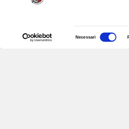
Selezione
Necessari
del
consenso
Iscriviti alle nostre newsletter
per
eventi e aggiornamenti su offert