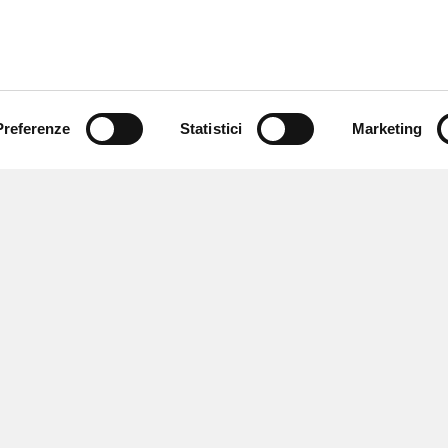
Preferenze
Statistici
Marketing
 ricevere notizie,
e speciali.