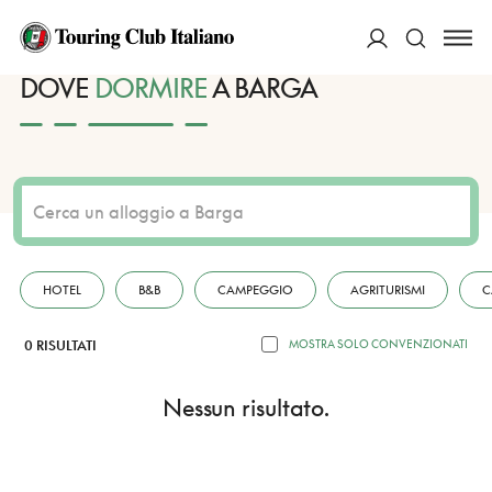
HOME
DESTINAZIONI
BARGA
DORMIRE
ACCEDI
DOVE
DORMIRE
A BARGA
Cerca
HOTEL
B&B
CAMPEGGIO
AGRITURISMI
C
0 RISULTATI
MOSTRA SOLO CONVENZIONATI
Nessun risultato.