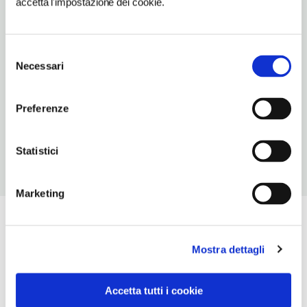
accetta l'impostazione dei cookie.
0456228331
ORARI DI APERTURA
Selezione
Apertura: metà gennaio-metà marzo, sabato-domenica 8.30-
Necessari
del
12.30 e 14.30-18.30, metà marzo-ottobre, 9-13 e 14.30-19
consenso
CONDIZIONI DI VISITA
Preferenze
ingresso gratuito
Statistici
Marketing
Mostra dettagli
Accetta tutti i cookie