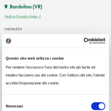
Bardolino
(VR)
Vedi su Google Maps
INDIRIZZO
lungolago Cipriani - 37011
Bardolino (VR)
Veneto IT
SITO WEB
Questo sito web utilizza i cookie
www.boatgarda.com
Per rendere l’accesso e l’uso del nostro sito più facile ed
INDIRIZZO EMAIL
intuitivo facciamo uso dei cookie. Con l'utilizzo del sito, l'utente
info@boatgarda.it
accetta l'impostazione dei cookie.
TELEFONO
0457430724-3460062631
Selezione
Necessari
del