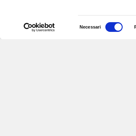
Selezione
Necessari
del
consenso
Iscriviti alle nostre
per ricevere notizie,