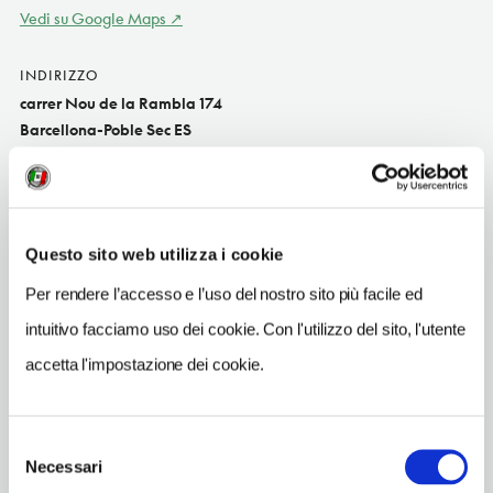
Vedi su Google Maps
INDIRIZZO
carrer Nou de la Rambla 174
Barcellona-Poble Sec ES
SITO WEB
www.hotelbrummell.com
TELEFONO
Questo sito web utilizza i cookie
931258622
Per rendere l’accesso e l’uso del nostro sito più facile ed
NUMERO CAMERE
intuitivo facciamo uso dei cookie. Con l'utilizzo del sito, l'utente
20
accetta l'impostazione dei cookie.
METRO
Para?lel (L2, L3)
Selezione
Necessari
del