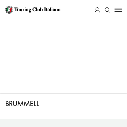
HOME
DESTINAZIONI
BARCELLONA POBLE SEC
DORMIRE
BRUMMELL
ACCEDI
Cerca
BRUMMELL