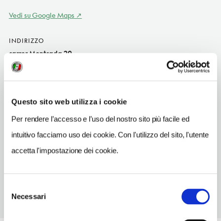
Vedi su Google Maps
INDIRIZZO
carrer Montcada 20
Barcellona-Born e Ribera ES
SITO WEB
palaudalmases.com/home/es
Questo sito web utilizza i cookie
TELEFONO
Per rendere l’accesso e l’uso del nostro sito più facile ed
933100673
intuitivo facciamo uso dei cookie. Con l'utilizzo del sito, l'utente
METRO
accetta l'impostazione dei cookie.
Jaume I (L4)
Selezione
Necessari
del
consenso